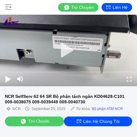
Trò Chuyện
Liên Hệ
NCR SelfServ 62 64 SR Bộ phân tách ngăn KD04628-C101
009-0038075 009-0039449 009-0040730
NCR
September 25, 2025
Từ khóa:
Bộ phận ATM NCR
Trò Chuyện
Liên Hệ Chúng Tôi