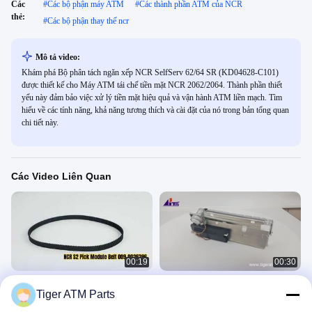
Các
#
Các bộ phận máy ATM
#
Các thành phần ATM của NCR
thẻ:
#
Các bộ phận thay thế ncr
Mô tả video:
Khám phá Bộ phân tách ngăn xếp NCR SelfServ 62/64 SR (KD04628-C101)
được thiết kế cho Máy ATM tái chế tiền mặt NCR 2062/2064. Thành phần thiết
yếu này đảm bảo việc xử lý tiền mặt hiệu quả và vận hành ATM liền mạch. Tìm
hiểu về các tính năng, khả năng tương thích và cài đặt của nó trong bản tổng quan
chi tiết này.
Các Video Liên Quan
00:19
00:30
NCR S2 Pick Module Belt 501-3MR-
NCR Selfserv 6627 Shutter Assy
Tiger ATM Parts
10 009-0026396 Bộ phận ATM
445-0761229
NCR
NCR