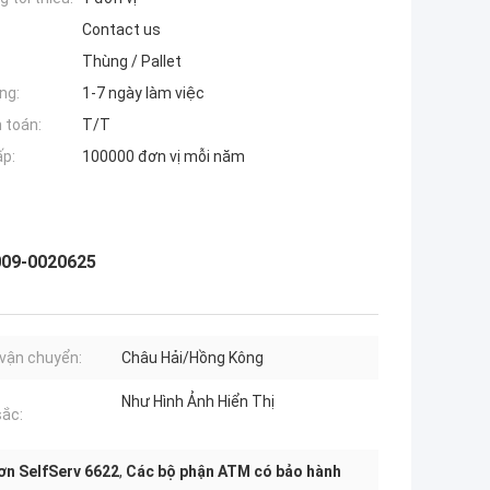
Contact us
Thùng / Pallet
ng:
1-7 ngày làm việc
 toán:
T/T
ấp:
100000 đơn vị mỗi năm
 009-0020625
vận chuyển:
Châu Hải/Hồng Kông
Như Hình Ảnh Hiển Thị
ắc:
ơn SelfServ 6622
,
Các bộ phận ATM có bảo hành