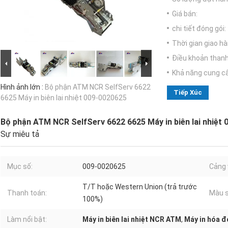
Giá bán:
chi tiết đóng gói:
Thời gian giao hà
Điều khoản thanh
Khả năng cung c
Hình ảnh lớn :
Bộ phận ATM NCR SelfServ 6622
Tiếp Xúc
6625 Máy in biên lai nhiệt 009-0020625
Bộ phận ATM NCR SelfServ 6622 6625 Máy in biên lai nhiệt
Sự miêu tả
Mục số:
009-0020625
Cảng 
T/T hoặc Western Union (trả trước
Thanh toán:
Màu s
100%)
Làm nổi bật:
Máy in biên lai nhiệt NCR ATM
,
Máy in hóa đ