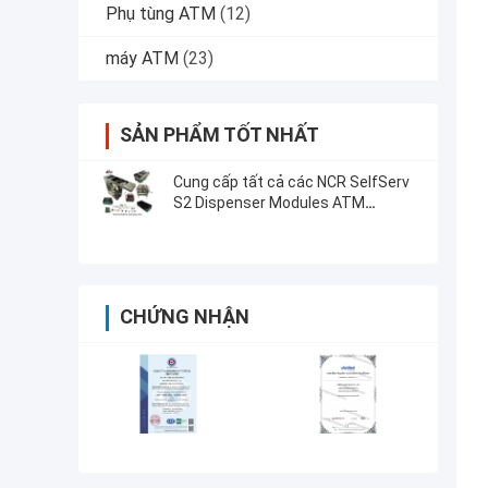
Phụ tùng ATM
(12)
máy ATM
(23)
SẢN PHẨM TỐT NHẤT
Cung cấp tất cả các NCR SelfServ
S2 Dispenser Modules ATM
Machine phụ tùng
CHỨNG NHẬN