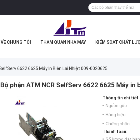
VỀ CHÚNG TÔI
THAM QUAN NHÀ MÁY
KIỂM SOÁT CHẤT LƯ
elfServ 6622 6625 Máy In Biên Lai Nhiệt 009-0020625
Bộ phận ATM NCR SelfServ 6622 6625 Máy in bi
Thông tin chi tiết
Nguồn gốc:
Hàng hiệu:
Chứng nhận:
Thanh toán:
Số lượng đặt hàng