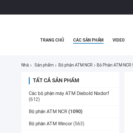
TRANG CHỦ
CÁC SẢN PHẨM
VIDEO
Nhà
Sản phẩm
Bộ phận ATM NCR
Bộ Phận ATM NCR S
TẤT CẢ SẢN PHẨM
Các bộ phận máy ATM Diebold Nixdorf
(612)
Bộ phận ATM NCR
(1090)
Bộ phận ATM Wincor
(563)