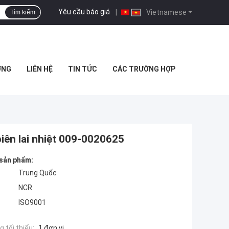
Yêu cầu báo giá
|
Vietnamese
Tìm kiếm
ỢNG
LIÊN HỆ
TIN TỨC
CÁC TRƯỜNG HỢP
ên lai nhiệt 009-0020625
 sản phẩm:
Trung Quốc
NCR
ISO9001
 tối thiểu:
1 đơn vị