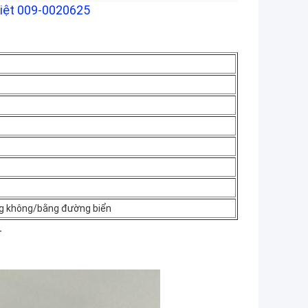
hiệt 009-0020625
g không/bằng đường biển
.