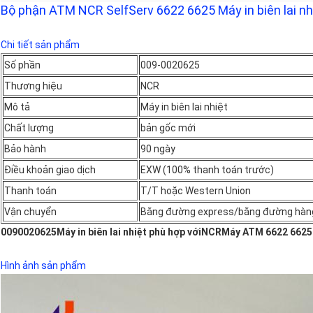
Bộ phận ATM NCR SelfServ 6622 6625 Máy in biên lai n
Chi tiết sản phẩm
Số phần
009-0020625
Thương hiệu
NCR
Mô tả
Máy in biên lai nhiệt
Chất lượng
bản gốc mới
Bảo hành
90 ngày
Điều khoản giao dịch
EXW (100% thanh toán trước)
Thanh toán
T/T hoặc Western Union
Vận chuyển
Bằng đường express/bằng đường hàn
0090020625
Máy in biên lai nhiệt phù hợp với
NCR
Máy ATM 6622 6625
Hình ảnh sản phẩm