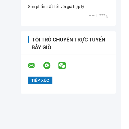
Sản phẩm rất tốt với giá hợp lý
—— T *** g
TÔI TRÒ CHUYỆN TRỰC TUYẾN
BÂY GIỜ