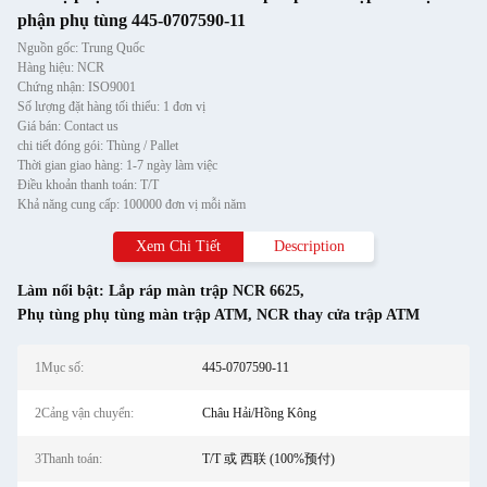
phận phụ tùng 445-0707590-11
Nguồn gốc: Trung Quốc
Hàng hiệu: NCR
Chứng nhận: ISO9001
Số lượng đặt hàng tối thiểu: 1 đơn vị
Giá bán: Contact us
chi tiết đóng gói: Thùng / Pallet
Thời gian giao hàng: 1-7 ngày làm việc
Điều khoản thanh toán: T/T
Khả năng cung cấp: 100000 đơn vị mỗi năm
Xem Chi Tiết
Description
Làm nổi bật:
Lắp ráp màn trập NCR 6625
,
Phụ tùng phụ tùng màn trập ATM
,
NCR thay cửa trập ATM
1Mục số:
445-0707590-11
2Cảng vận chuyển:
Châu Hải/Hồng Kông
3Thanh toán:
T/T 或 西联 (100%预付)