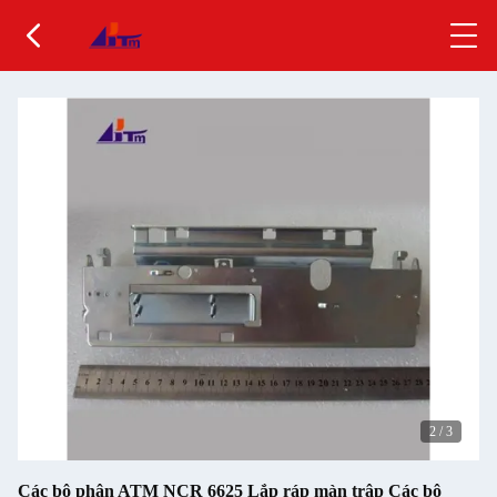
2
/
3
Các bộ phận ATM NCR 6625 Lắp ráp màn trập Các bộ