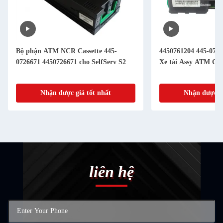
Bộ phận ATM NCR Cassette 445-
4450761204 445-076
0726671 4450726671 cho SelfServ S2
Xe tải Assy ATM Ch
Nhận được giá tốt nhất
Nhận được gi
liên hệ