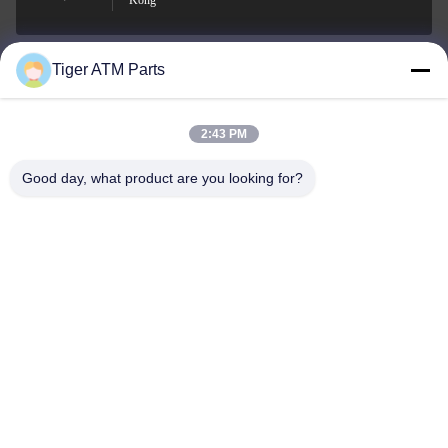
Kông
Tiger ATM Parts
sales@atmpart.com.cn
Email
2:43 PM
Good day, what product are you looking for?
000-86-0756-5162218
Điện thoại
Tiger Spare Parts Co., Ltd