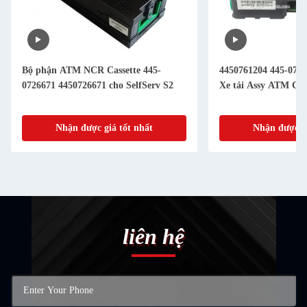
Bộ phận ATM NCR Cassette 445-
4450761204 445-076
0726671 4450726671 cho SelfServ S2
Xe tải Assy ATM Ch
Nhận được giá tốt nhất
Nhận được gi
liên hệ