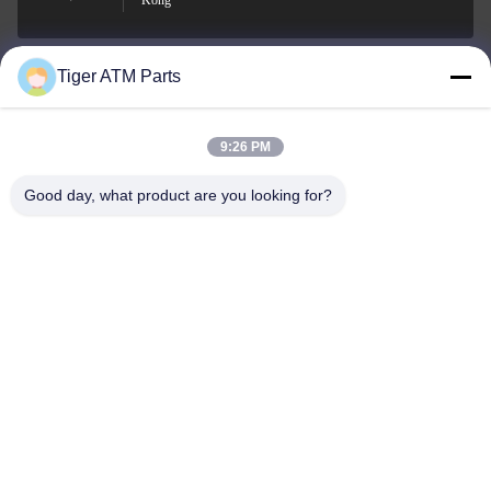
Kông
Tiger ATM Parts
sales@atmpart.com.cn
Email
9:26 PM
Good day, what product are you looking for?
000-86-0756-5162218
Điện thoại
Tiger Spare Parts Co., Ltd