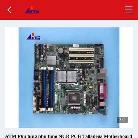
2
/
2
ATM Phụ tùng phụ tùng NCR PCB Talladega Motherboard