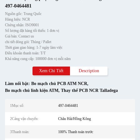
497-0464481
Nguồn gốc: Trung Quốc
Hàng hiệu: NCR
Chứng nhận: ISO9001
Số lượng đặt hàng tối thiểu: 1 đơn vị
Giá bán: Contact us
chi tiết đóng gói: Thùng / Pallet
Thời gian giao hàng: 1-7 ngày làm việc
Điều khoản thanh toán: T/T
Khả năng cung cấp: 100000 đơn vị mỗi năm
Xem Chi Tiết
Description
Làm nổi bật:
Bo mạch chủ PCB ATM NCR
,
Bo mạch chủ linh kiện ATM
,
Thay thế PCB NCR Talladega
1Mục số:
497-0464481
2Cảng vận chuyển:
Châu Hải/Hồng Kông
3Thanh toán:
100% Thanh toán trước