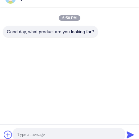
sales@atmpart.com.cn
Email
6:50 PM
Good day, what product are you looking for?
000-86-0756-5162218
Điện thoại
Tiger Spare Parts Co., Ltd
Nhận được giá tốt nhất
Get a Quote
Tiger Spare Parts Co., Ltd