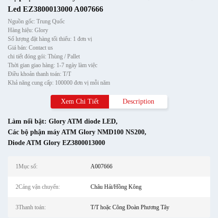
Led EZ3800013000 A007666
Nguồn gốc: Trung Quốc
Hàng hiệu: Glory
Số lượng đặt hàng tối thiểu: 1 đơn vị
Giá bán: Contact us
chi tiết đóng gói: Thùng / Pallet
Thời gian giao hàng: 1-7 ngày làm việc
Điều khoản thanh toán: T/T
Khả năng cung cấp: 100000 đơn vị mỗi năm
Xem Chi Tiết
Description
Làm nổi bật:
Glory ATM diode LED
,
Các bộ phận máy ATM Glory NMD100 NS200
,
Diode ATM Glory EZ3800013000
1Mục số:
A007666
2Cảng vận chuyển:
Châu Hải/Hồng Kông
3Thanh toán:
T/T hoặc Công Đoàn Phương Tây