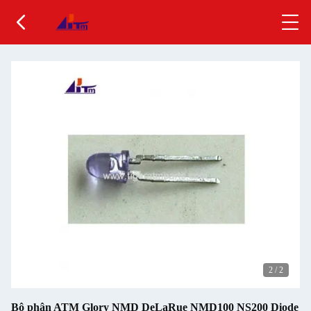
2
/
2
Bộ phận ATM Glory NMD DeLaRue NMD100 NS200 Diode