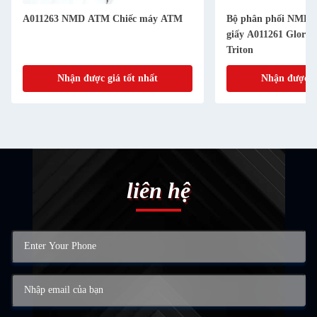
A011263 NMD ATM Chiếc máy ATM
Bộ phân phối NMD1
giấy A011261 Glory
Triton
Nhận được giá tốt nhất
Nhận được gi
liên hệ